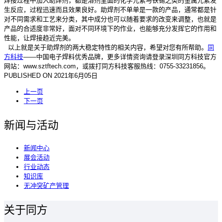
焊接过程中加入助焊剂，都是溶剂里面的化学元素与铁锡之类的金属元素发
生反应，过程迅速而且效果良好。助焊剂不单单是一款的产品，通常都是针
对不同需求和工艺来分类，其中成分也可以随着要求的改变来调整，也就是
产品的合适度非常好，面对不同环境下的作业，也能够充分发挥它的作用和
性能，让焊接趋近完美。
以上就是关于助焊剂的两大稳定特性的相关内容，希望对您有所帮助。
同
方科技
——中国电子焊料优秀品牌，更多详情资询请登录深圳同方科技官方
网站：www.sztftech.com，或拨打同方科技客服热线：0755-33231856。
PUBLISHED ON
2021年6月05日
上一页
下一页
新闻与活动
新闻中心
展会活动
行业动态
知识库
无冲突矿产管理
关于同方