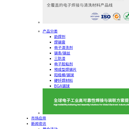
产品分类
助焊剂
焊锡膏
电子清洗剂
锡条/锡丝
三防漆
电子胶粘剂
预成型焊锡片
阳极棒/锡球
硬钎焊材料
BGA锡球
市场应用
新闻资讯