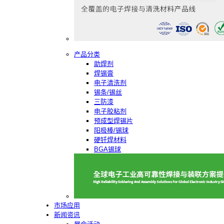
产品分类
助焊剂
焊锡膏
电子清洗剂
锡条/锡丝
三防漆
电子胶粘剂
预成型焊锡片
阳极棒/锡球
硬钎焊材料
BGA锡球
市场应用
新闻资讯