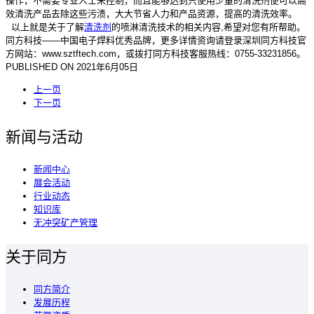
操作，不需要专业人士来控制，而且能够达到只使用少量的清洗剂便可以高
效清洗产品去除这些污渍，大大节省人力和产品资源，提高的清洗效率。
以上就是关于了解
清洗剂
的喷淋清洗技术的相关内容,希望对您有所帮助。
同方科技——中国电子焊料优秀品牌，更多详情资询请登录深圳同方科技官
方网站：www.sztftech.com，或拨打同方科技客服热线：0755-33231856。
PUBLISHED ON
2021年6月05日
上一页
下一页
新闻与活动
新闻中心
展会活动
行业动态
知识库
无冲突矿产管理
关于同方
同方简介
发展历程