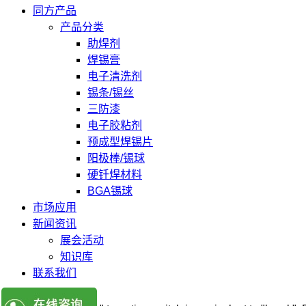
同方产品
产品分类
助焊剂
焊锡膏
电子清洗剂
锡条/锡丝
三防漆
电子胶粘剂
预成型焊锡片
阳极棒/锡球
硬钎焊材料
BGA锡球
市场应用
新闻资讯
展会活动
知识库
联系我们