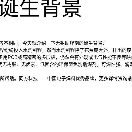
诞生背景
各不相同，今天就介绍一下无铅助焊剂的诞生背景：
界纷纷投入水洗制程，然而水洗制程除了花费庞大外，排出的废
备用PCB或高精密的多层板，仍然会有外观或电气性能不良等
代无树脂、无卤素、低固含的环保型免洗助焊剂。可焊性强、润
帮助。同方科技——中国电子焊料优秀品牌，更多详情资询请登录深圳同