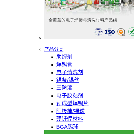
产品分类
助焊剂
焊锡膏
电子清洗剂
锡条/锡丝
三防漆
电子胶粘剂
预成型焊锡片
阳极棒/锡球
硬钎焊材料
BGA锡球