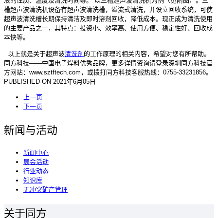
液的性质、温度及清洗时间等。 以三槽超声波清洗机为例（见附图）。三
槽超声波清洗机设备有超声波清洗槽，溢流式清洗，并设立回收系统，可使
超声波清洗槽长期保持清洁及即时溶剂回收，降低成本。现正成为清洗使用
的主要产品之一，其特点：投资小、效率高、使用方便、稳定性好、回收成
本快等。
以上就是关于超声波
清洗剂
的工作原理的相关内容，希望对您有所帮助。
同方科技——中国电子焊料优秀品牌，更多详情资询请登录深圳同方科技官
方网站：www.sztftech.com，或拨打同方科技客服热线：0755-33231856。
PUBLISHED ON
2021年6月05日
上一页
下一页
新闻与活动
新闻中心
展会活动
行业动态
知识库
无冲突矿产管理
关于同方