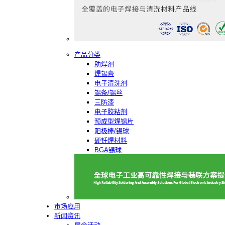
产品分类
助焊剂
焊锡膏
电子清洗剂
锡条/锡丝
三防漆
电子胶粘剂
预成型焊锡片
阳极棒/锡球
硬钎焊材料
BGA锡球
市场应用
新闻资讯