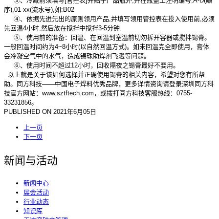
③、冷藏前须填写[管控表]并贴于产品瓶外,并在瓶盖上注明编号,A-D(顺
序),01-xx(流水号),如:B02
④、依据先进先出的原则领用产品,并填写领用管控表在投入使用前,必须
先回温4小时,然后放在搅拌中搅拌3-5分钟.
⑤、使用前的准备：回温、在回温到室温前切勿拆开容器或搅拌锡膏。
一般回温时间约为4~8小时(以自然回温方式)。如未回温完全即使用，膏体
会冷凝空气中的水气，造成锡珠助焊剂飞溅等问题。
⑥、使用时间不超过12小时，回收隔夜之锡膏最好不要用。
以上就是关于该如何选择并正确使用锡膏的相关内容，希望对您有所帮
助。同方科技——中国电子焊料优秀品牌，更多详情资询请登录深圳同方科
技官方网站：www.sztftech.com，或拨打同方科技客服热线：0755-
33231856。
PUBLISHED ON
2021年6月05日
上一页
下一页
新闻与活动
新闻中心
展会活动
行业动态
知识库