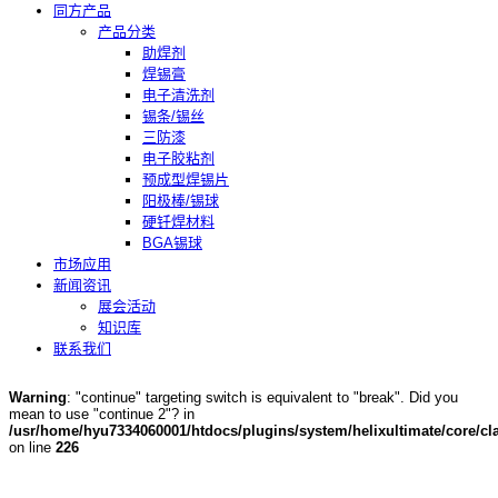
同方产品
产品分类
助焊剂
焊锡膏
电子清洗剂
锡条/锡丝
三防漆
电子胶粘剂
预成型焊锡片
阳极棒/锡球
硬钎焊材料
BGA锡球
市场应用
新闻资讯
展会活动
知识库
联系我们
Warning
: "continue" targeting switch is equivalent to "break". Did you
mean to use "continue 2"? in
/usr/home/hyu7334060001/htdocs/plugins/system/helixultimate/core/cla
on line
226