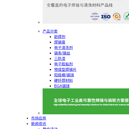
产品分类
助焊剂
焊锡膏
电子清洗剂
锡条/锡丝
三防漆
电子胶粘剂
预成型焊锡片
阳极棒/锡球
硬钎焊材料
BGA锡球
市场应用
新闻资讯