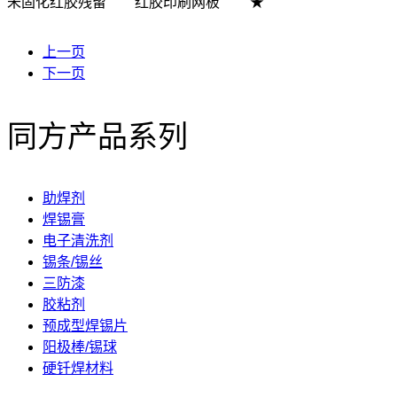
未固化红胶残留
红胶印刷网板
★
上一页
下一页
同方产品系列
助焊剂
焊锡膏
电子清洗剂
锡条/锡丝
三防漆
胶粘剂
预成型焊锡片
阳极棒/锡球
硬钎焊材料