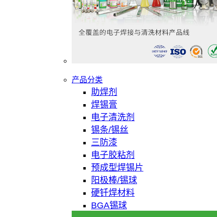
产品分类
助焊剂
焊锡膏
电子清洗剂
锡条/锡丝
三防漆
电子胶粘剂
预成型焊锡片
阳极棒/锡球
硬钎焊材料
BGA锡球