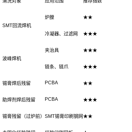
清洗对象
应用范围
推荐指数
炉膛
★★
SMT回流焊机
冷凝器、过滤网
★★★
夹治具
★★★
波峰焊机
链条、链爪
★★★
PCBA
锡膏焊后残留
★★
PCBA
助焊剂焊后残留
★★★
锡膏残留（过炉前）
SMT锡膏印刷钢网
★★